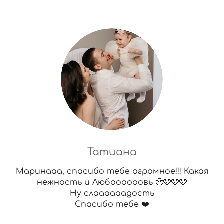
Татиана
Маринааа, спасибо тебе огромное!!! Какая
нежность и Любоооооовь 🥹🩷🩷🩷
Ну слаааааадость
Спасибо тебе ❤️