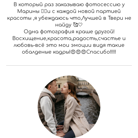
В который раз заказываю фотосессию у
Марины 👍🏻и с каждой новой партией
красоты ,я убеждаюсь что,Лучшей в Твери не
найду 🥰🤍
Одна фотография краше другой!
Восхищение,красота,радость,счастье и
любовь-всё это мои эмоции видя такие
обалденые кадры!😍😍😍Спасибо!!!!!