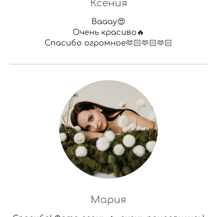
Ксения
Вааау😍
Очень красиво🔥
Спасибо огромное🫶🏻🫶🏻🫶🏻
Мария