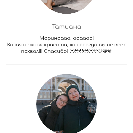
Татиана
Маринаааа, аааааа!
Какая нежная красота, как всегда выше всех
похвал!!! Спасибо! 🥹🥹🥹🥹🥹🩷🩷🩷🩷